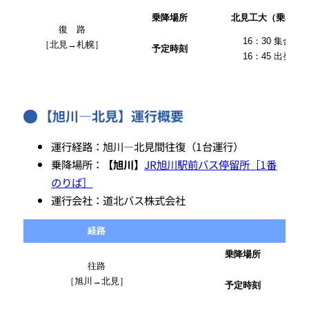
乗降場所
北見工大（乗車）
復 路
16：30 集合
［北見→札幌］
予定時刻
16：45 出発
【旭川―北見】運行概要
運行経路：旭川―北見間往復（1台運行）
乗降場所：
【旭川】
JR旭川駅前バス停留所［1番
のりば］
運行会社：道北バス株式会社
経路
乗降場所
往路
［旭川→北見］
予定時刻