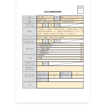
バスロケー
情
データ
ションシス
報
サイエ
教
升井 洋
1-4
テムで創る
通
◯
◯
ンスユ
授
志
地方の暮ら
信
ニット
し
系
基
データ
オイラー数
礎
准
サイエ
蒲谷 祐
1-5
からのトポ
教
教
◯
ンスユ
一
ロジー入門
育
授
ニット
系
実験で学ぶ
情報工
情
光の不思議
学・宇
報
～光の反
教
原田 建
2-1
宙理学
通
射・屈折か
授
治
ユニッ
信
らホログラ
ト
系
ムまで～
【オンライ
情報工
情
ン限定】人
学・宇
報