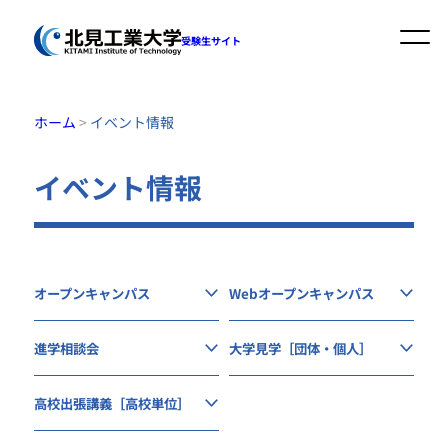
内
受験生サイト
容
を
ス
ホーム
>
イベント情報
キ
イベント情報
ッ
プ
オープンキャンパス
Webオープンキャンパス
進学相談会
大学見学［団体・個人］
高校出張講義［高校単位］