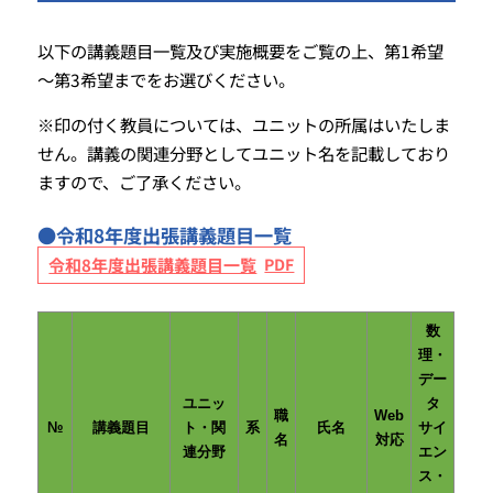
以下の講義題目一覧及び実施概要をご覧の上、第1希望
～第3希望までをお選びください。
※印の付く教員については、ユニットの所属はいたしま
せん。講義の関連分野としてユニット名を記載しており
ますので、ご了承ください。
●令和8年度出張講義題目一覧
令和8年度出張講義題目一覧
数
理・
デー
ユニッ
タ
職
Web
№
講義題目
ト・関
系
氏名
サイ
名
対応
連分野
エン
ス・