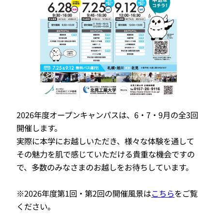
大学院入試情報
入学料・授業料と経済支援
受験上の配慮・入学試験成績の開示
大学案内・資料請求
オープンキャンパス
Webオープンキャンパス
進学相談会
2026年度オープンキャンパスは、6・7・9月の全3回
大学見学［団体・個人］
開催します。
実際に本学にお越しいただき、様々な体験を通して
高校出張講義［高校単位］
その魅力を肌で感じていただける貴重な機会ですの
で、多数のみなさまのお越しをお待ちしています。
先進工学科
データサイエンスユニット
※2026年度第1回・第2回の開催風景は
こちら
をご覧
ください。
情報工学・宇宙理学ユニット