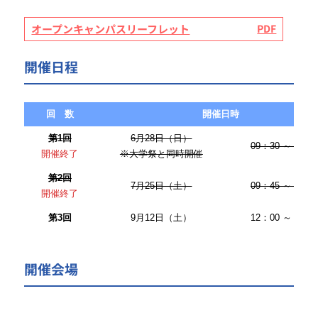
機械システムユニット
オープンキャンパスリーフレット
エネルギー工学ユニット
環境防災・インフラユニット
開催日程
雪氷理工学ユニット
マテリアル・半導体ユニット
回 数
開催日時
生命化学・食品科学ユニット
第1回
6月28日（日）
マネジメント工学ユニット
09：30 ～ 16：0
開催終了
※大学祭と同時開催
第2回
Skip~リケジョインタビ
7月25日（土）
09：45 ～ 16：3
開催終了
ュー~
学生寮
第3回
9月12日（土）
12：00 ～ 16：3
開催会場