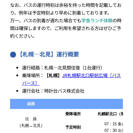
なお、バスの運行時刻は余裕を持った時間を記載してお
り、例年は予定時刻より早めに到着しております。
万一、バスの到着が遅れた場合でも
学食ランチ体験
の時
間は確保しますので、ご利用を希望される方はぜひご予
約ください。
【札幌―北見】運行概要
運行経路：札幌―北見間往復（1台運行）
乗降場所：
【札幌】
JR札幌駅北口駅前広場［バス
バース］
運行会社：時計台バス株式会社
経路
乗降場所
札幌駅北口（乗車）
往 路
07：15 集合
［札幌→北見］
予定時刻
07：30 出発