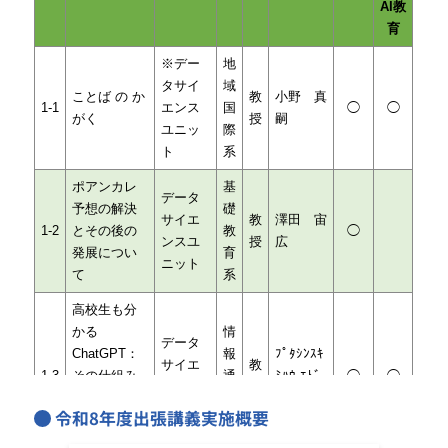
AI教
育
※デー
地
タサイ
域
ことば の か
教
小野 真
1-1
エンス
国
◯
◯
がく
授
嗣
ユニッ
際
ト
系
ポアンカレ
基
データ
予想の解決
礎
サイエ
教
澤田 宙
1-2
とその後の
教
◯
ンスユ
授
広
発展につい
育
ニット
て
系
高校生も分
かる
情
データ
ChatGPT：
報
ﾌﾟﾀｼﾝｽｷ
サイエ
教
1-3
その仕組み
通
ﾐﾊｳ ｴﾄﾞ
◯
◯
ンスユ
授
と使い方に
信
ﾑﾝﾄﾞ
ニット
令和8年度出張講義実施概要
おける注意
系
点